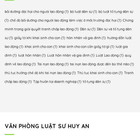
nào?
cho
lao
Căn
con
động
cứ
bồi dưỡng độc hại cho người lao động
(1)
bộ luật dân sự
(1)
bộ luật tố tụng dân sự
khi
như
vào
thay
(1)
chế độ bồi dưỡng cho người lao động làm việc ở môi trường độc hại
(1)
Chứng
thế
đâu,
đổi
nào?
xử
minh trong giải quyết tranh chấp lao động
(1)
Dân sự
(1)
Dân sự và tố tụng dân
cần
lý
sự
(1)
giấy tờ khi khai sinh cho con
(1)
hôn nhân và gia đình
(1)
hướng dẫn luật
những
thế
giấy
nào?
lao động
(1)
khai sinh cho con
(1)
khai sinh cho con cần giấy tờ gì
(1)
luật gia
tờ
đình
(1)
luật hôn nhân
(1)
Luật hôn nhân và gia đình
(1)
Luật Lao động
(1)
quy
gì?
định về lao động
(1)
Tai nạn lao động
(1)
tai nạn lao động được đền bù thế nào
(1)
thủ tục hưởng chế độ khi tai nạn lao động
(1)
Thủ tục khai sinh cho con
(1)
Tranh
chấp lao động
(1)
Tập huấn tại doanh nghiệp
(1)
tố tụng dân sự
(1)
VĂN PHÒNG LUẬT SƯ HUY AN