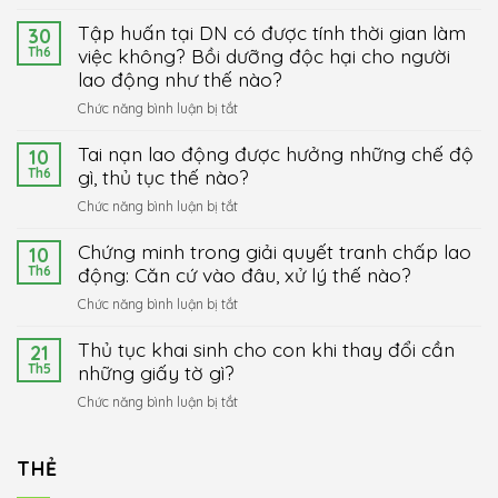
Phổ
Tập huấn tại DN có được tính thời gian làm
biến,
30
giải
Th6
việc không? Bồi dưỡng độc hại cho người
đáp
lao động như thế nào?
pháp
ở
Chức năng bình luận bị tắt
luật
Tập
cho
Tai nạn lao động được hưởng những chế độ
huấn
10
người
tại
Th6
gì, thủ tục thế nào?
Việt
DN
Nam
ở
Chức năng bình luận bị tắt
có
ở
Tai
được
nước
Chứng minh trong giải quyết tranh chấp lao
nạn
10
tính
ngoài
lao
Th6
động: Căn cứ vào đâu, xử lý thế nào?
thời
về
động
gian
Luật
ở
Chức năng bình luận bị tắt
được
làm
Đất
Chứng
hưởng
việc
Thủ tục khai sinh cho con khi thay đổi cần
đai
minh
21
những
không?
2024
trong
Th5
những giấy tờ gì?
chế
Bồi
giải
độ
ở
Chức năng bình luận bị tắt
dưỡng
quyết
gì,
Thủ
độc
tranh
thủ
tục
hại
chấp
tục
khai
THẺ
cho
lao
thế
sinh
người
động: