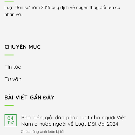
Luật Dân sự năm 2015 quy định về quyền thay đổi tên cá
nhân và..
CHUYÊN MỤC
Tin tức
Tư vấn
BÀI VIẾT GẦN ĐÂY
Phổ biến, giải đáp pháp luật cho người Việt
04
Th7
Nam ở nước ngoài về Luật Đất đai 2024
ở
Chức năng bình luận bị tắt