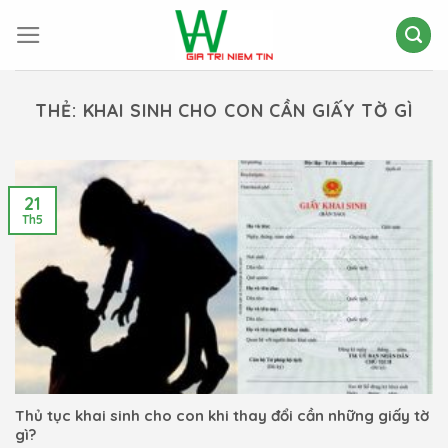
Skip
to
content
THẺ:
KHAI SINH CHO CON CẦN GIẤY TỜ GÌ
21
Th5
Thủ tục khai sinh cho con khi thay đổi cần những giấy tờ
gì?