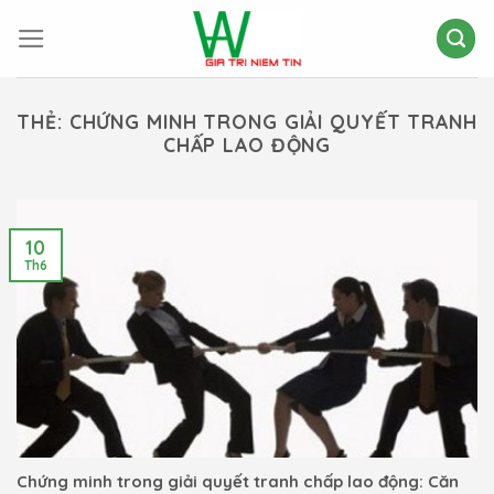
Skip
to
content
THẺ:
CHỨNG MINH TRONG GIẢI QUYẾT TRANH
CHẤP LAO ĐỘNG
10
Th6
Chứng minh trong giải quyết tranh chấp lao động: Căn