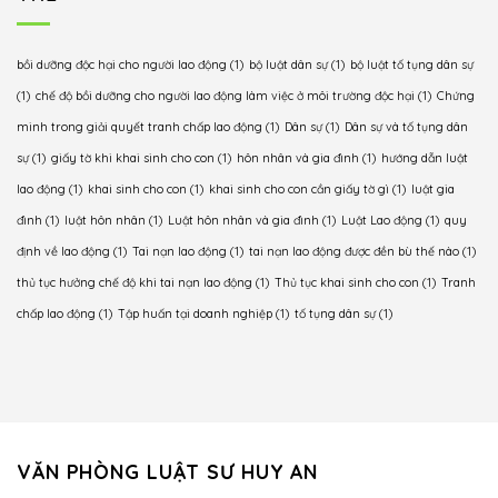
thế
sinh
người
động:
nào?
cho
lao
Căn
con
động
cứ
bồi dưỡng độc hại cho người lao động
(1)
bộ luật dân sự
(1)
bộ luật tố tụng dân sự
khi
như
vào
thay
(1)
chế độ bồi dưỡng cho người lao động làm việc ở môi trường độc hại
(1)
Chứng
thế
đâu,
đổi
nào?
xử
minh trong giải quyết tranh chấp lao động
(1)
Dân sự
(1)
Dân sự và tố tụng dân
cần
lý
sự
(1)
giấy tờ khi khai sinh cho con
(1)
hôn nhân và gia đình
(1)
hướng dẫn luật
những
thế
giấy
nào?
lao động
(1)
khai sinh cho con
(1)
khai sinh cho con cần giấy tờ gì
(1)
luật gia
tờ
đình
(1)
luật hôn nhân
(1)
Luật hôn nhân và gia đình
(1)
Luật Lao động
(1)
quy
gì?
định về lao động
(1)
Tai nạn lao động
(1)
tai nạn lao động được đền bù thế nào
(1)
thủ tục hưởng chế độ khi tai nạn lao động
(1)
Thủ tục khai sinh cho con
(1)
Tranh
chấp lao động
(1)
Tập huấn tại doanh nghiệp
(1)
tố tụng dân sự
(1)
VĂN PHÒNG LUẬT SƯ HUY AN