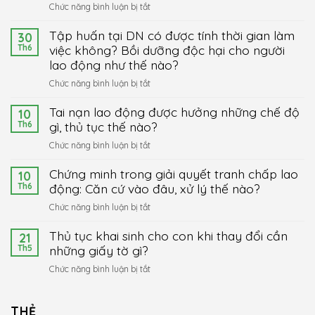
ở
Chức năng bình luận bị tắt
Phổ
Tập huấn tại DN có được tính thời gian làm
biến,
30
giải
Th6
việc không? Bồi dưỡng độc hại cho người
đáp
lao động như thế nào?
pháp
ở
Chức năng bình luận bị tắt
luật
Tập
cho
Tai nạn lao động được hưởng những chế độ
huấn
10
người
tại
Th6
gì, thủ tục thế nào?
Việt
DN
Nam
ở
Chức năng bình luận bị tắt
có
ở
Tai
được
nước
Chứng minh trong giải quyết tranh chấp lao
nạn
10
tính
ngoài
lao
Th6
động: Căn cứ vào đâu, xử lý thế nào?
thời
về
động
gian
Luật
ở
Chức năng bình luận bị tắt
được
làm
Đất
Chứng
hưởng
việc
Thủ tục khai sinh cho con khi thay đổi cần
đai
minh
21
những
không?
2024
trong
Th5
những giấy tờ gì?
chế
Bồi
giải
độ
ở
Chức năng bình luận bị tắt
dưỡng
quyết
gì,
Thủ
độc
tranh
thủ
tục
hại
chấp
tục
khai
THẺ
cho
lao