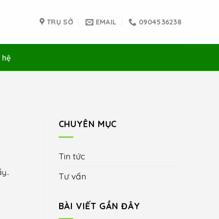
TRỤ SỞ
EMAIL
0904536238
 hệ
CHUYÊN MỤC
Tin tức
y..
Tư vấn
BÀI VIẾT GẦN ĐÂY