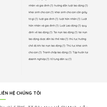
nhân và gia đình
(1)
hướng dẫn luật lao động
(1)
khai sinh cho con
(1)
khai sinh cho con cần giấy
tờ gì
(1)
luật gia đình
(1)
luật hôn nhân
(1)
Luật
hôn nhân và gia đình
(1)
Luật Lao động
(1)
quy
định về lao động
(1)
Tai nạn lao động
(1)
tai nạn
lao động được đền bù thế nào
(1)
thủ tục hưởng
chế độ khi tai nạn lao động
(1)
Thủ tục khai sinh
cho con
(1)
Tranh chấp lao động
(1)
Tập huấn tại
doanh nghiệp
(1)
tố tụng dân sự
(1)
LIÊN HỆ CHÚNG TÔI