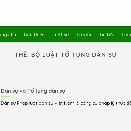
ang chủ
Giới thiệu
Luật sư
Tư vấn
Tin tức
Liên
THẺ:
BỘ LUẬT TỐ TỤNG DÂN SỰ
Dân sự và Tố tụng dân sự
Dân sự Pháp luật dân sự Việt Nam là công cụ pháp lý thúc đẩ