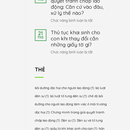
quyết tranh chấp lao
gian
đai
động
động: Căn cứ vào đâu,
làm
2024
được
việc
xử lý thế nào?
hưởng
không?
ở
Chức năng bình luận bị tắt
những
Bồi
Chứng
chế
dưỡng
Thủ tục khai sinh cho
minh
21
độ
độc
trong
Th5
con khi thay đổi cần
gì,
hại
giải
thủ
những giấy tờ gì?
cho
quyết
tục
người
ở
Chức năng bình luận bị tắt
tranh
thế
lao
Thủ
chấp
nào?
động
tục
lao
như
khai
THẺ
động:
thế
sinh
Căn
nào?
cho
cứ
con
vào
bồi dưỡng độc hại cho người lao động
(1)
bộ luật
khi
đâu,
thay
dân sự
(1)
bộ luật tố tụng dân sự
(1)
chế độ bồi
xử
đổi
lý
dưỡng cho người lao động làm việc ở môi trường
cần
thế
độc hại
(1)
Chứng minh trong giải quyết tranh
những
nào?
giấy
chấp lao động
(1)
Dân sự
(1)
Dân sự và tố tụng
tờ
dân sự
(1)
giấy tờ khi khai sinh cho con
(1)
hôn
gì?