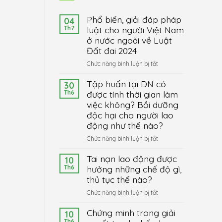
Phổ biến, giải đáp pháp
04
Th7
luật cho người Việt Nam
ở nước ngoài về Luật
Đất đai 2024
ở
Chức năng bình luận bị tắt
Phổ
Tập huấn tại DN có
biến,
30
giải
Th6
được tính thời gian làm
đáp
việc không? Bồi dưỡng
pháp
độc hại cho người lao
luật
động như thế nào?
cho
ở
Chức năng bình luận bị tắt
người
Tập
Việt
Tai nạn lao động được
huấn
Nam
10
tại
ở
Th6
hưởng những chế độ gì,
DN
nước
thủ tục thế nào?
có
ngoài
ở
Chức năng bình luận bị tắt
được
về
Tai
tính
Luật
Chứng minh trong giải
nạn
10
thời
Đất
lao
Th6